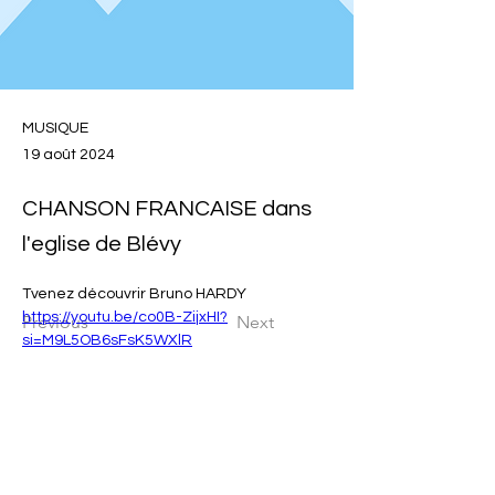
MUSIQUE
19 août 2024
CHANSON FRANCAISE dans
l'eglise de Blévy
Tvenez découvrir Bruno HARDY
https://youtu.be/co0B-ZijxHI?
Previous
Next
si=M9L5OB6sFsK5WXlR
1 Rue du RELAIS
28500 CRECY COUVE