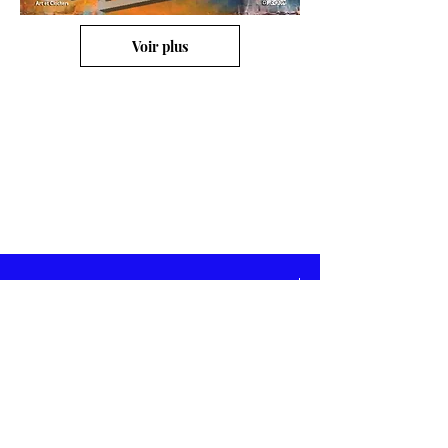
Voir plus
1 Rue du RELAIS
28500 CRECY COUVE
Tél:
06 72 29 04 47
artetclochers@gmail.com
Site: www.
art-et-clochers.com