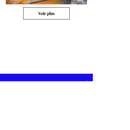
Voir plus
1 Rue du RELAIS
28500 CRECY COUVE
Tél:
06 72 29 04 47
artetclochers@gmail.com
Site: www.
art-et-clochers.com